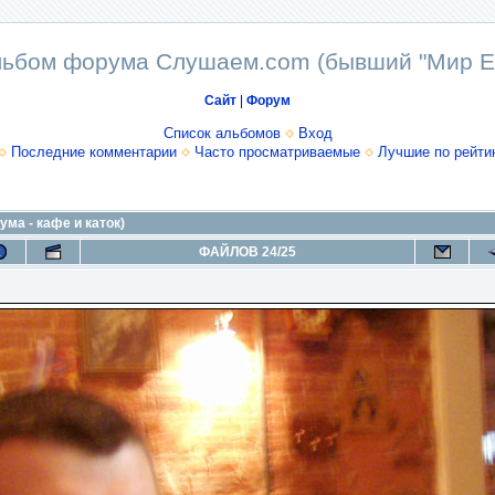
ьбом форума Слушаем.com (бывший "Мир E
Сайт
|
Форум
Список альбомов
Вход
Последние комментарии
Часто просматриваемые
Лучшие по рейти
ума - кафе и каток)
ФАЙЛОВ 24/25