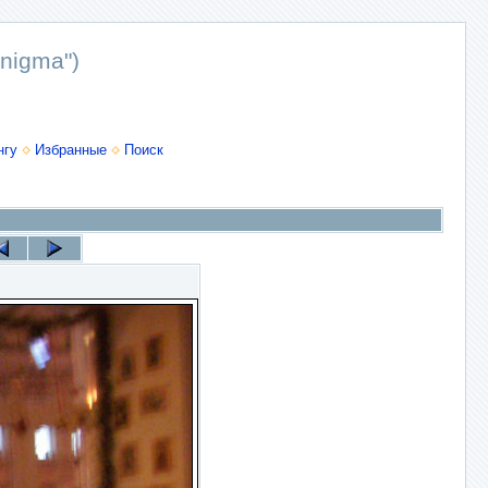
nigma")
нгу
Избранные
Поиск