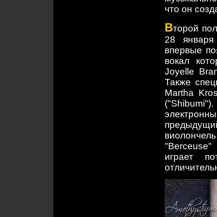
что он созд
В
торой пол
28 января
впервые поя
вокал кот
Joyelle Br
Также спец
Martha Kros
("Shibum
электрон
предыдущи
виолончел
"Berceuse"
играет п
отличитель