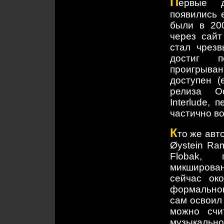
П
ервые д
появились 
были в 20
через сай
стал чрез
достиг п
проигрыва
доступен 
релиза O
Interlude,
частично во
К
то же авт
Øystein Ra
Flobak, 
микширован
сейчас ок
формальног
сам освоил 
можно счи
музыкально