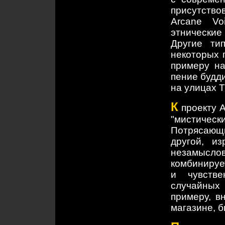
присутство
Arcane Vo
этнические
Другие ти
некоторых 
примеру на
пение будди
на улицах Т
К
проекту A
"мистически
Потрясающи
другой, и
незамыслов
комбинируе
и чувств
случайных
примеру, в
магазине, б