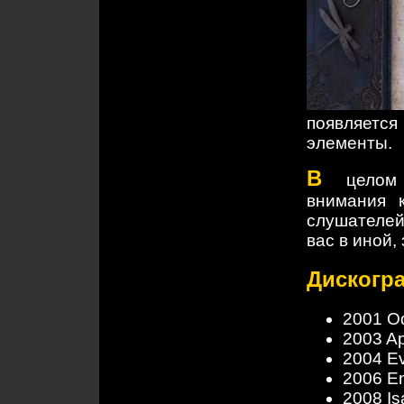
появляетс
элементы.
В
целом A
внимания 
слушателей
вас в иной,
Дискогр
2001 Od
2003 Ap
2004 Ev
2006 Em
2008 Is