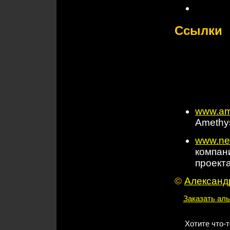
Ссылки
www.am
Amethys
www.ne
компан
проекта
©
Александр
Заказать аль
Хотите что-