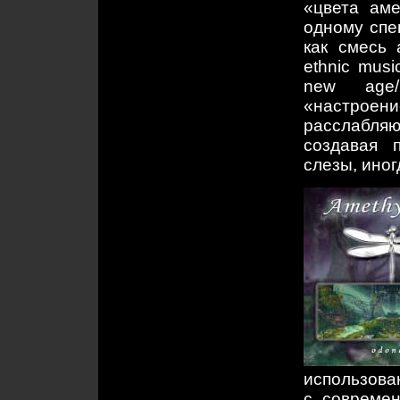
«цвета аме
одному спе
как смесь a
ethnic musi
new age/
«настроен
расслабля
создавая 
слезы, иног
использова
с совреме