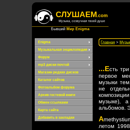
СЛУШАЕМ
.com
Музыка, созвучная твоей душе
Бывший
Мир Enigma
Enigma
Главная
>
Музык
Музыкальная энциклопедия
Форум
mp3 диски почтой
...Е
сть три
Магазин редких дисков
первое ме
Каталог сайтов
музыки тем
Фотоальбом форума
не отдель
композиции 
Архив гостевой книги
музыке), 
Обмен ссылками
альбомов. 
Карта сайта
A
Добавить в закладки
methystiu
летом 1998