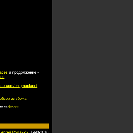
aces
и продолжение -
ces
ce.com/enigmaplanet
 обзор альбома
ть на
форум
Сергей Романюк
, 1998-2018