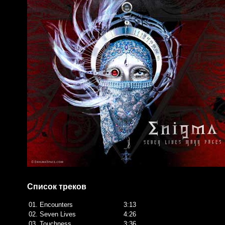
Список треков
01. Encounters
3:13
02. Seven Lives
4:26
03. Touchness
3:36