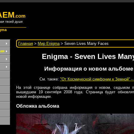
АЕМ
.com
ная твоей душе
gma
Главная
>
Мир Enigma
> Seven Lives Many Faces
дия
Enigma - Seven Lives Man
Информация о новом альбоме
См. также:
"От Космической симфонии к Земной" -
На этой странице собрана информация о новом, седьмом п
вышедшем 19 сентября 2008 года. Страница будет обновля
новой информации.
Обложка альбома