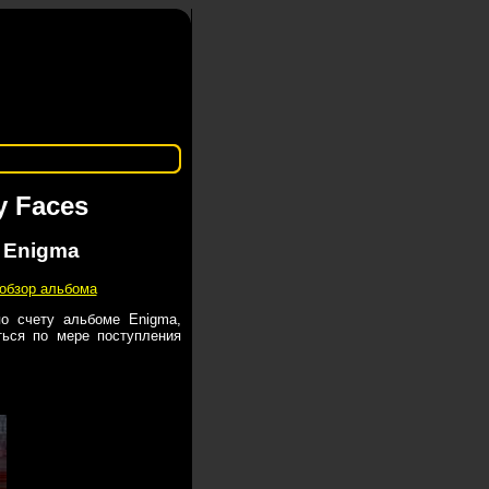
y Faces
 Enigma
 обзор альбома
о счету альбоме Enigma,
ться по мере поступления