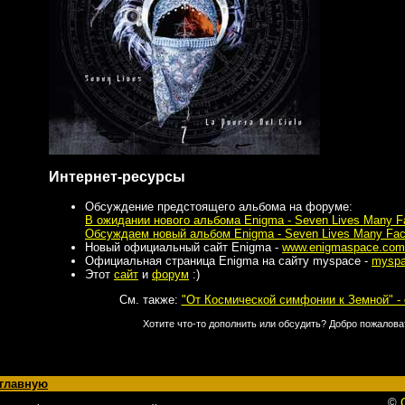
Интернет-ресурсы
Обсуждение предстоящего альбома на форуме:
В ожидании нового альбома Enigma - Seven Lives Many F
Обсуждаем новый альбом Enigma - Seven Lives Many Fa
Новый официальный сайт Enigma -
www.enigmaspace.com
Официальная страница Enigma на сайту myspace -
myspa
Этот
сайт
и
форум
:)
См. также:
"От Космической симфонии к Земной" -
Хотите что-то дополнить или обсудить? Добро пожалова
 главную
©