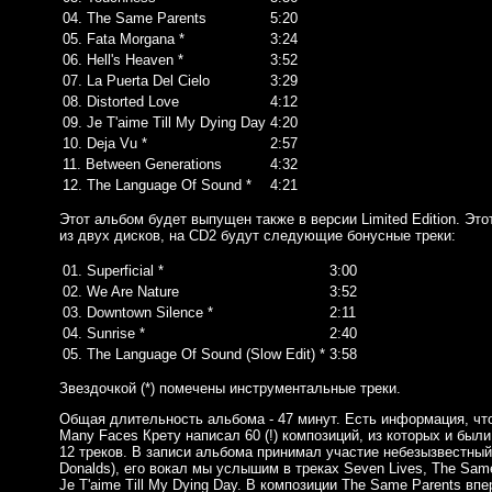
04. The Same Parents
5:20
05. Fata Morgana *
3:24
06. Hell's Heaven *
3:52
07. La Puerta Del Cielo
3:29
08. Distorted Love
4:12
09. Je T'aime Till My Dying Day
4:20
10. Deja Vu *
2:57
11. Between Generations
4:32
12. The Language Of Sound *
4:21
Этот альбом будет выпущен также в версии Limited Edition. Это
из двух дисков, на CD2 будут следующие бонусные треки:
01. Superficial *
3:00
02. We Are Nature
3:52
03. Downtown Silence *
2:11
04. Sunrise *
2:40
05. The Language Of Sound (Slow Edit) *
3:58
Звездочкой (*) помечены инструментальные треки.
Общая длительность альбома - 47 минут. Есть информация, что
Many Faces Крету написал 60 (!) композиций, из которых и был
12 треков. В записи альбома принимал участие небезызвестны
Donalds), его вокал мы услышим в треках Seven Lives, The Same 
Je T'aime Till My Dying Day. В композиции The Same Parents вп