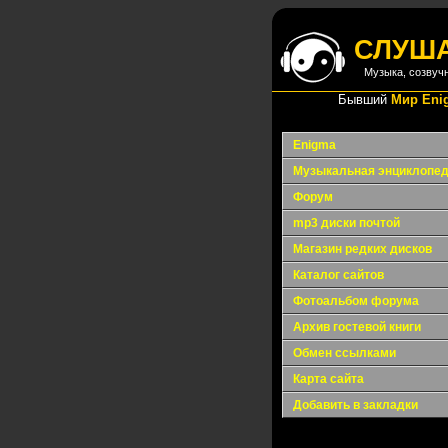
СЛУШ
Музыка, созвуч
Бывший
Мир Eni
Enigma
Музыкальная энциклопе
Форум
mp3 диски почтой
Магазин редких дисков
Каталог сайтов
Фотоальбом форума
Архив гостевой книги
Обмен ссылками
Карта сайта
Добавить в закладки