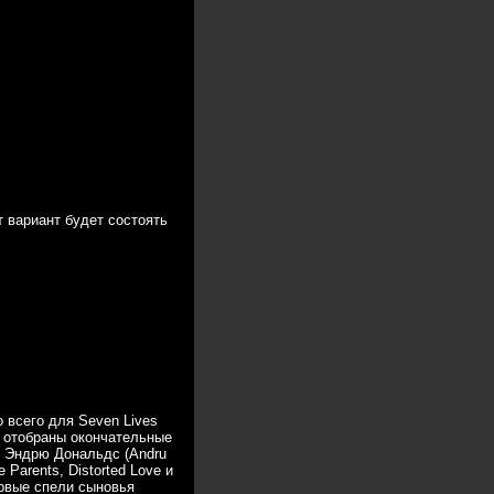
т вариант будет состоять
 всего для Seven Lives
и отобраны окончательные
й Эндрю Дональдс (Andru
Parents, Distorted Love и
ервые спели сыновья