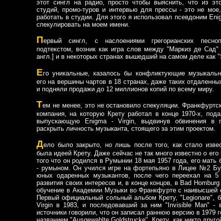
этот сингл на радио, просто чтобы выяснить, что из эт
студий, промо-туров и интервью для прессы - это не мое
работать в студии. Для этого я использовал псевдоним Eni
спекулировать на моем имени.
П
ервый сингл, с наслоениями грегорианских песно
подтекстом, возник как игра слов между "Маркиз де Сад" и
англ.] и в некоторых странах вышедший на самом деле как "
Е
го уникальные, казалось бы конфликтующие музыкаль
его на вершины чартов в 18 странах, даже таких отдаленны
и подняли продажи до 12 миллионов копий по всему миру.
Т
ем не менее, это не остановило спекуляции. Франкфурт
компания, на которую Крету работал в конце 1970-х, под
выпускающую Enigma - Virgin, выдвинув обвинения в п
раскрыть личность музыканта, стоящего за этим проектом.
Д
ело было закрыто, но лишь после того, как стало изве
была идеей Крету. Даже сейчас не так много известно о ег
того что он родился в Румынии 18 мая 1957 года, его мать 
- румыном. Он учился игре на фортепьяно в Лицее №2 Бу
юных одаренных музыкантов, после чего переехал на 5
развития своих интересов и, в конце концов, в Bad Homburg 
обучение в Академии Музыки во Франкфурте с наивысшей 
Первый официальный сольный альбом Крету, "Legionare",
Virgin в 1983, и последовавший за ним "Invisible Man" - 
источники говорили, что он записал раннюю версию в 1979 г
названием "Ausgewahlte Goldstrucke". Крету, как никто друг