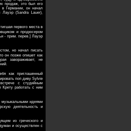
х продаж, это был его
 в Германии, он начал
 Лауэр (Sandra Lauer),
стигшая первого места в
ровщиком и продюсером
и - прим. перев.] Лауэр
стом, но начал писать
то он позже опишет как
рая завораживает, не
ний.
ебя как приглашенный
ровать поп диву Sylvie
 встрече с студийным
 Крету работать с ним
и музыкальными идеями
рскую деятельность и
дящем из греческого и
адуман и осуществлен с