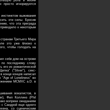
 большую роль в жизни
и просто игнорируется
 инстинктом выживания
осить эти силы. Бросив
нию, что эта преграда
 приводило к некоторым
 странам Третьего Мира
еле это уже близко к
ого, чтобы голодать на
ил себе дом на острове
й по последнему слову
ь его из романтической
ка" ("Sliver"), секс-
 в конце концов написал
 "Age of Loneliness" во
олжением MCMXC a.D. в
шивания вокалистов, в
er), Фил Коллинз (Phil
днако вопреки ожиданиям
и с Сандрой еще одного
нхена, со сценическим