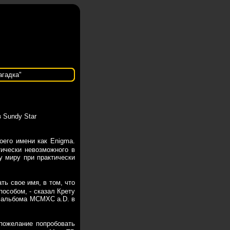
агадка"
 Sundy Star
оего имени как Enigma.
ически невозможного в
у миру при практически
ть свое имя, в том, что
пособом, - сказал Крету
о альбома MCMXC a.D. в
пожелание попробовать