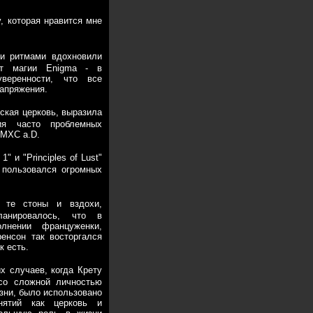
у, которая нравится мне
ми ритмами вдохновили
ет магии Enigma - в
веренности, что все
апряжения.
ская церковь, выразила
ния часто проблемных
CMXC a.D.
 и "Principles of Lust"
 пользовался огромных
 те стоны и вздохи,
анировалось, что в
лнении француженки,
ренсон так восторгался
к есть.
х случаев, когда Крету
 со сложной личностью
зни, было использовано
нятий как церковь и