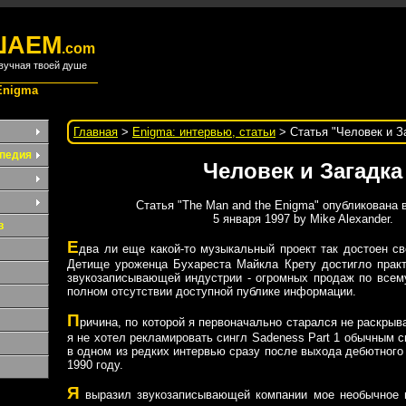
ШАЕМ
.com
вучная твоей душе
Enigma
Главная
>
Enigma: интервью, статьи
> Статья "Человек и З
педия
Человек и Загадка
Статья "The Man and the Enigma" опубликована в
5 января 1997 by Mike Alexander.
в
Е
два ли еще какой-то музыкальный проект так достоен св
Детище уроженца Бухареста Майкла Крету достигло практ
звукозаписывающей индустрии - огромных продаж по всем
полном отсутствии доступной публике информации.
П
ричина, по которой я первоначально старался не раскрыва
я не хотел рекламировать сингл Sadeness Part 1 обычным с
в одном из редких интервью сразу после выхода дебютног
1990 году.
Я
выразил звукозаписывающей компании мое необычное 