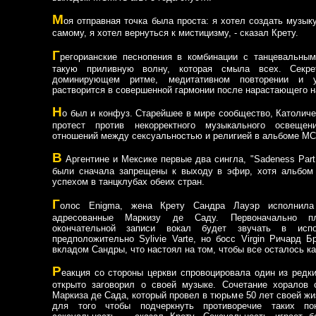
М
оя отправная точка была проста: я хотел создать музык
самому, я хотел вернуться к мистицизму, - сказал Крету.
Г
регорианские песнопения в комбинации с танцевальны
такую приливную волну, которая смыла всех. Секр
доминирующем ритме, медитативном повторении и у
растворится в совершенной гармонии после нарастающего н
Н
о был и конфуз. Старейшее в мире сообщество, Католиче
протест против некорректного музыкального освеще
отношений между сексуальностью и религией в альбоме M
В
Аргентине и Мексике первые два сингла, "Sadeness Part 1"
были сначала запрещены к выходу в эфир, хотя альбом
успехом в танцклубах обеих стран.
Г
олос Enigma, жена Крету Сандра Лауэр исполнила
адресованные Маркизу де Саду. Первоначально пл
окончательной записи вокал будет звучать в испо
предположительно Sylivie Varte, но босс Virgin Ричард Б
вкладом Сандры, что настоял на том, чтобы все осталось ка
Р
еакция со стороны церкви спровоцировала один из редки
открыто заговорил о своей музыке. Сочетание хоралов
Маркиза де Сада, который провел в тюрьме 50 лет своей жи
для того чтобы подчеркнуть противоречие таких по