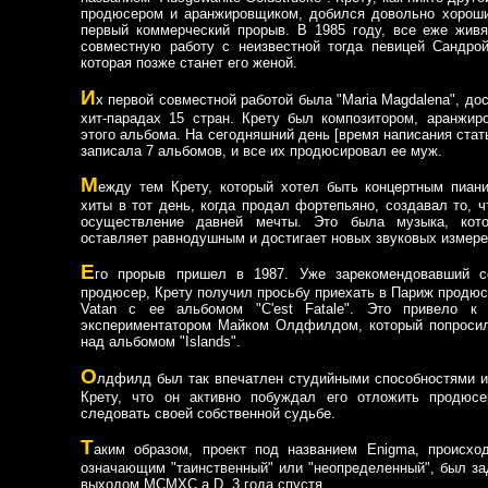
продюсером и аранжировщиком, добился довольно хороши
первый коммерческий прорыв. В 1985 году, все еже живя
совместную работу с неизвестной тогда певицей Сандрой
которая позже станет его женой.
И
х первой совместной работой была "Maria Magdalena", до
хит-парадах 15 стран. Крету был композитором, аранжи
этого альбома. На сегодняшний день [время написания стать
записала 7 альбомов, и все их продюсировал ее муж.
М
ежду тем Крету, который хотел быть концертным пиани
хиты в тот день, когда продал фортепьяно, создавал то, ч
осуществление давней мечты. Это была музыка, кото
оставляет равнодушным и достигает новых звуковых измере
Е
го прорыв пришел в 1987. Уже зарекомендовавший с
продюсер, Крету получил просьбу приехать в Париж продюси
Vatan с ее альбомом "C'est Fatale". Это привело к
экспериментатором Майком Олдфилдом, который попросил
над альбомом "Islands".
О
лдфилд был так впечатлен студийными способностями 
Крету, что он активно побуждал его отложить продюсе
следовать своей собственной судьбе.
Т
аким образом, проект под названием Enigma, происхо
означающим "таинственный" или "неопределенный", был з
выходом MCMXC a.D. 3 года спустя.