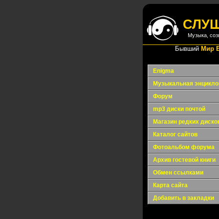
СЛУ
Музыка, соз
Бывший
Мир 
Enigma
Музыкальная энцикло
Форум
mp3 диски почтой
Магазин редких диско
Каталог сайтов
Фотоальбом форума
Архив гостевой книги
Обмен ссылками
Карта сайта
Добавить в закладки