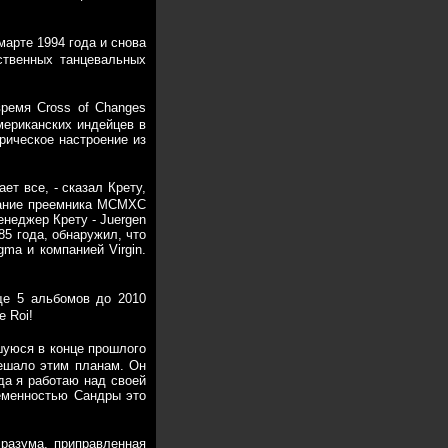
арте 1994 года и снова
ственных танцевальных
ремя Cross of Changes
мериканских индейцев в
лирическое настроение из
ет все, - сказал Крету,
здание преемника MCMXC
енеджер Крету - Juergen
85 года, обнаружил, что
ma и компанией Virgin.
ще 5 альбомов до 2010
e Roi!
шуюся в конце прошлого
мешало этим планам. Он
гда я работаю над своей
ременностью Сандры это
а разума, приправленная