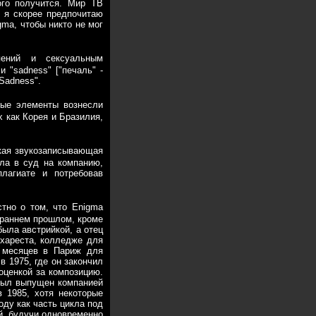
ого получится. Мир ТВ
, я скорее предпочитаю
gma, чтобы никто не мог
пений и сексуальным
 "sadness" ["печаль" -
Sadness".
ные элементы вознесли
х как Корея и Бразилия,
ская звукозаписывающая
ала в суд на компанию,
лагиате и потребовав
стно о том, что Enigma
о раннем прошлом, кроме
была австрийкой, а отец
хареста, колледже для
 месяцев в Париж для
в 1975, где он закончил
оценкой за композицию.
 был выпущен компанией
в 1985, хотя некоторые
оду как часть цикла под
ой, будучи одновременно