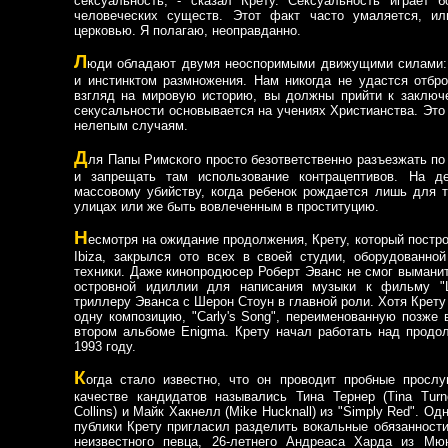
сексуальность, - сказал Крету. Сексуальность играет
человеческих существ. Этот факт часто умаляется, ил
церковью. Я полагаю, неоправданно.
Л
юди обладают двумя неоспоримыми движущими силами:
и инстинктом размножения. Нам никогда не удастся отбр
взгляд на мировую историю, вы должны прийти к заключе
секусальности основывается на учениях Христианства. Это
нелепым случаям.
Д
ля Папы Римского просто безответственно разъезжать по
и запрещать там использование контрацептивов. На д
массовому убийству, когда ребенок рождается лишь для т
улицах или же быть вовлеченным в проституцию.
Н
есмотря на ожидание продолжения, Крету, который постро
Ibiza, закрылся ото всех в своей студии, оборудованно
техники. Даже кинопродюсер Роберт Эванс не смог выманит
островной идиллии для написания музыки к фильму "Щеп
триллеру Эванса с Шерон Стоун в главной роли. Хотя Крету
одну композицию, "Carly's Song", переименованную позже в
втором альбоме Enigma. Крету начал работать над прод
1993 году.
К
огда стало известно, что он проводит пробные прослу
качестве кандидатов назывались Тина Тернер (Tina Turn
Collins) и Майк Хакнелл (Mike Hucknall) из "Simply Red". О
публики Крету пригласил разделить вокальные обязанност
неизвестного певца, 26-летнего Андреаса Харда из Мю