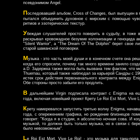
псевдонимом Angel.
П
оследовавший альбом, Cross of Changes, был выпущен в м
пытался объединить духовное с мирским с помощью чув
ритмов и эзотерических текстур.
У
беждая слушателей просто поверить в судьбу, в тоже в
раскрывал кровожадное безумие колонизации и геноцида а
"Silent Warrior", а "The Dream Of The Dolphin" берет свое 
старой шаманской поговорки.
М
узыка - это часть моей души и в конечном счете она реша
когда его спросили, почему так много времени заняло со
a.D. Задержка также могла быть вызвана тем фактом, что м
Thuernau, который также наблюдал за карьерой Сандры с 19
истек срок действия первоначального контракта между Enig
Обе стороны просто забыли его продлить.
В
дальнейшем Virgin подписала контракт с Enigma на е
года, включая новейший проект Крету Le Roi Est Mort, Vive L
К
рету намеревался запустить третью волну Enigma, начав
года, с опережением графика, но рождение близнецов по
говорит: "Когда я в студии, я абсолютно ночная сова. И ко
музыкой, то должна быть только музыка, но в связи с бе
было невозможным".
L
e Roi Est Mort, Vive Le Roi! - это музыка для танц-пол